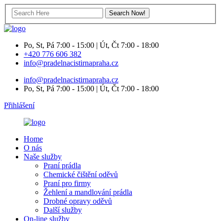
Po, St, Pá 7:00 - 15:00 | Út, Čt 7:00 - 18:00
+420 776 606 382
info@pradelnacistirnapraha.cz
info@pradelnacistirnapraha.cz
Po, St, Pá 7:00 - 15:00 | Út, Čt 7:00 - 18:00
Přihlášení
Home
O nás
Naše služby
Praní prádla
Chemické čištění oděvů
Praní pro firmy
Žehlení a mandlování prádla
Drobné opravy oděvů
Další služby
On-line služby