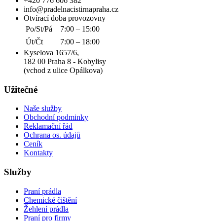
+420 776 606 382
info@pradelnacistirnapraha.cz
Otvírací doba provozovny
Po/St/Pá
7:00 – 15:00
Út/Čt
7:00 – 18:00
Kyselova 1657/6,
182 00 Praha 8 - Kobylisy
(vchod z ulice Opálkova)
Užitečné
Naše služby
Obchodní podminky
Reklamační řád
Ochrana os. údajů
Ceník
Kontakty
Služby
Praní prádla
Chemické čištění
Žehlení prádla
Praní pro firmy