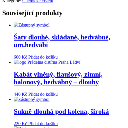
Kategorie:
Chemické čištění
Související produkty
Šaty dlouhé, skládané, hedvábné,
um.hedvábí
600
Kč
Přidat do košíku
Kabát vlněný, flaušový, zimní,
balonový, hedvábný – dlouhý
440
Kč
Přidat do košíku
Sukně dlouhá pod kolena, široká
220
Kč
Přidat do košíku