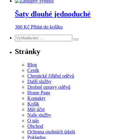
Šaty dlouhé jednoduché
360
Kč
Přidat do košíku
Stránky
Blog
Ceník
Chemické čištění oděvů
Další služby
Drobné opravy oděvů
Home Page
Kontakty
Košík
Můj účet
Naše služby
O nás
Obchod
Ochrana osobních údajů
Pokladna